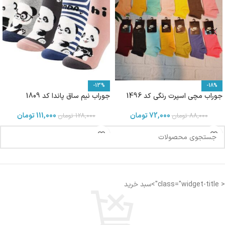
-13%
-18%
جوراب مچی اسپرت رنگی کد 1496
جوراب نیم ساق پاندا کد 1809
72,000
تومان
111,000
تومان
88,000
تومان
128,000
تومان
< class="widget-title">سبد خرید