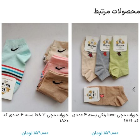
محصولات مرتبط
جوراب مچی love رنگی بسته 4 عددی
جوراب مچی 3 خط بسته 4 عددی کد
کد 1861
1860
159,000
تومان
159,000
تومان