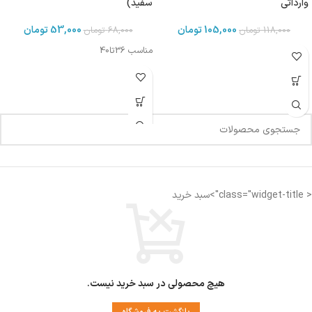
وارداتی
سفید)
105,000
تومان
53,000
تومان
118,000
تومان
68,000
تومان
مناسب 36تا40
< class="widget-title">سبد خرید
هیچ محصولی در سبد خرید نیست.