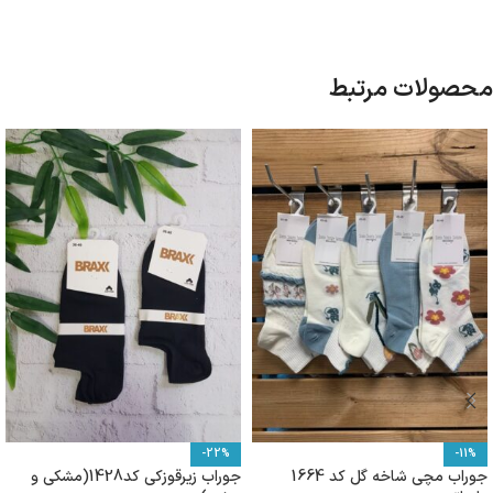
محصولات مرتبط
-22%
-11%
جوراب مچی شاخه گل کد 1664
جوراب زیرقوزکی کد1428(مشکی و