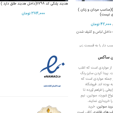
هدبند پلنگی کد 1798(داخل هدبند طلق دارد )
(مناسب مردان و زنان )
384,000
تومان
ی نیست)
42,000
تومان
ه داخل لباس و کثیف شدن
ب دار را به قسمت زیر
ین ساکس
فاده ویدیو زیر را مشاهده
از مواردی است
که اغلب
ت. پیدا کردن سایز،رنگ
 جمله مواردی است که
ها و آقایان
 بوده اند. فروشگاه
طی را فراهم آورده تا
انواع شورت، سوتین، نیم
ا خریداری نمایند.
ید سوتین
، خرید
ب های فانتری
کافی است