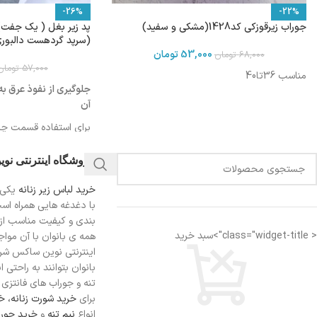
-26%
-22%
جوراب زیرقوزکی کد1428(مشکی و سفید)
پد زیر بغل ( یک جفت)
(سرپد گردهست دالبور
53,000
تومان
68,000
تومان
57,000
تومان
مناسب 36تا40
جلوگیری از نفوذ عرق ب
آن
برای استفاده قسمت چس
بغل لباس بچسبانید
فروشگاه اینترنتی نو
برای آشنایی با شیوه است
کنید
خرید لباس زیر زنانه
یکی 
با دغدغه هایی همراه اس
بندی و کیفیت مناسب از
قابل استفاده برای خانم 
< class="widget-title">سبد خرید
همه ی بانوان با آن مواجه
اینترنتی نوین ساکس شرای
بانوان بتوانند به راحتی 
تنه و جوراب های فانتزی ر
برای
خرید شورت زنانه،
خر
انواع
نیم تنه
و
خرید جورا