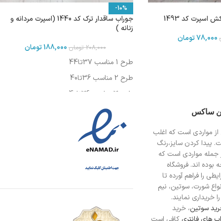
-10%
اسپرت کد 1493
جوراب ساقدار ترک کد 1440 (اسپرت مردانه و
زنانه )
78,000
تومان
188,000
تومان
208,000
تومان
طرح 1 مناسب 37تا44
طرح 2 مناسب 36تا40
طرح 3 مناسب 36تا40
طرح 5مناسب 37تا44
ین ساکس
طرح 6 مناسب 37تا44
از مواردی است
که اغلب
ت. پیدا کردن سایز،رنگ
 جمله مواردی است که
 بوده اند. فروشگاه
طی را فراهم آورده تا
انواع شورت، سوتین، نیم
ا خریداری نمایند.
ید سوتین
، خرید
ب های فانتری
کافی است