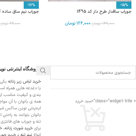
-17%
-15%
جوراب ساقدار طرح دار کد 1495
جوراب نیم ساق ساده کش 
126,000
تومان
149,000
تومان
94,000
تومان
فروشگاه اینترنتی نو
خرید لباس زیر زنانه
یکی 
با دغدغه هایی همراه اس
بندی و کیفیت مناسب از
< class="widget-title">سبد خرید
همه ی بانوان با آن مواجه
اینترنتی نوین ساکس شرای
بانوان بتوانند به راحتی 
تنه و جوراب های فانتزی ر
برای
خرید شورت زنانه،
خر
انواع
نیم تنه
و
خرید جورا