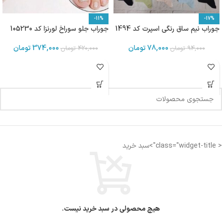
-11%
-17%
جوراب نیم ساق رنگی اسپرت کد 1494
جوراب جلو سوراخ لورنزا کد 105230
78,000
تومان
374,000
تومان
94,000
تومان
420,000
تومان
< class="widget-title">سبد خرید
هیچ محصولی در سبد خرید نیست.