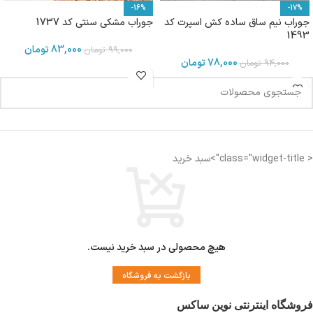
-16%
-17%
جوراب نیم ساق ساده کش اسپرت کد
جوراب مشکی سنتی کد 1737
1493
83,000
تومان
99,000
تومان
78,000
تومان
94,000
تومان
< class="widget-title">سبد خرید
هیچ محصولی در سبد خرید نیست.
بازگشت به فروشگاه
فروشگاه اینترنتی نوین ساکس