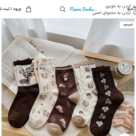
رد کردن به ناوبری
منو
ورود / ثبت نا
رد کردن به محتوای اصلی
ناموجود