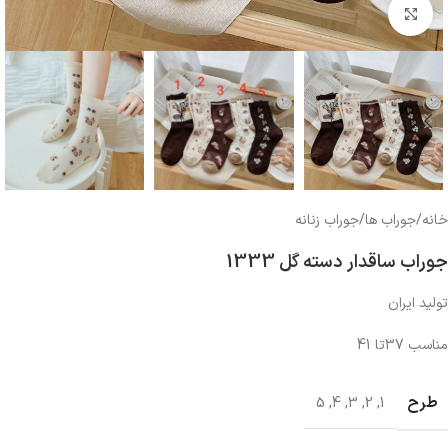
بزرگنمایی تصویر
خانه
/
جوراب ها
/
جوراب زنانه
جوراب ساقدار دسته گل 1333
تولید ایران
مناسب 37تا 41
طرح
5
,
4
,
3
,
2
,
1