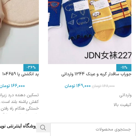
-36%
-11%
جوراب ساقدار گربه و عینک 1344 وارداتی
پد انگشتی پا 104659
149,000
تومان
166,000
تومان
168,000
تومان
وارداتی
تسکین دهنده درد زیران
کفش پاشنه بلند است. 
کیفیت بالا
خستگی هنگام راه رفت
پاشنه بلند است. جلوگیر
پوسته شدن سینه پا دا
فروشگاه اینترنتی نو
است.
جنس : نایلون ،پنبه