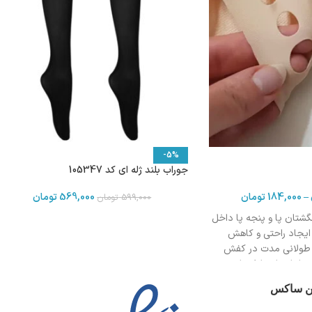
-5%
جوراب بلند ژله ای کد 105347
–
184,000
تومان
569,000
تومان
599,000
تومان
گشتان پا و پنجه پا داخل
ایجاد راحتی و کاهش
ن طولانی مدت در کفش
ی از ایجاد تاول یا پوسته
خل کفش پاشنه بلند
ین ساکس