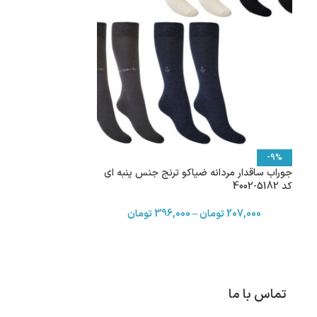
-9%
جوراب ساقدار مردانه ضیاکو ترنج جنس پنبه ای
کد 5182-4002
207,000
تومان
–
396,000
تومان
تماس با ما