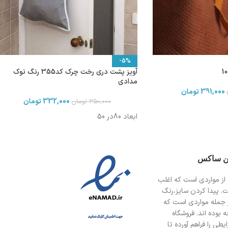
-5%
آویز پشت دری رخت چرک کد355 رنگ نوک
مدادی
391,000
تومان
332,000
تومان
350,000
تومان
ابعاد 80در 50
ین ساکس
از مواردی است
که اغلب
ت. پیدا کردن سایز،رنگ
 جمله مواردی است که
 بوده اند. فروشگاه
طی را فراهم آورده تا