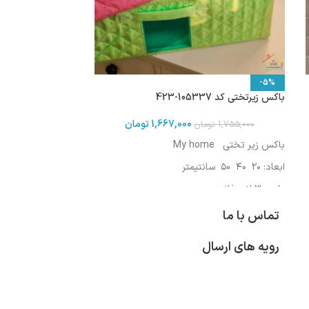
-5%
باکس زیرتختی کد 105337-423
1,667,000
تومان
1,755,000
تومان
باکس زیر تختی My home
ابعاد: ۲۰ ۴۰ ۵۰ سانتیمتر
پارچه ۳ لایه فلامنت
مفتول فلزی تاشو ۴ میل
تماس با ما
تخته ۳ میل MDF در کف
باک رنگ : سرمه ای - نسکافه ای -طوسی - فیلی-
رویه های ارسال
سبز - صورتی