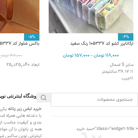
-5%
-6%
ارگانایزر کشو کد 105337 رنگ سفید
باکس شلوار کد 105337
118,000
تومان
–
157,000
تومان
412,000
تومان
سایز S اسمال
ابعاد 40در25در25
۱۱ ۱۷ ۳۸ سانتیمتر
۱۱جیب
سایز M
۱۲ ۲۴ ۳۸ سانتیمتر
فروشگاه اینترنتی نو
۱۱جیب
خرید لباس زیر زنانه
یکی 
سایز L لارژ
با دغدغه هایی همراه اس
۱۱ ۳۰ ۳۸ سانتیمتر
بندی و کیفیت مناسب از
۹جیب
< class="widget-title">سبد خرید
همه ی بانوان با آن مواجه
:سایز Xl
اینترنتی نوین ساکس شرای