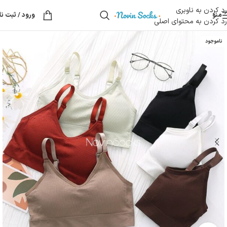
رد کردن به ناوبری
منو
ورود / ثبت نا
رد کردن به محتوای اصلی
ناموجود