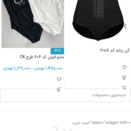
گن زنانه کد 3018
-42%
مایو فیتن کد 206 طرح CK
1,451,000
تومان
–
1,791,000
تومان
< class="widget-title">سبد خرید