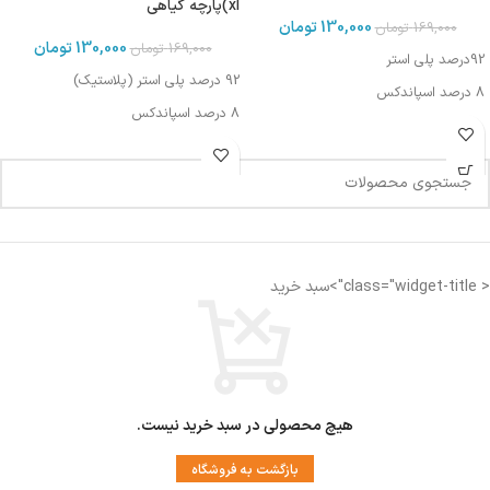
xl)پارچه گیاهی
130,000
تومان
169,000
تومان
130,000
تومان
169,000
تومان
92درصد پلی استر
92 درصد پلی استر (پلاستیک)
8 درصد اسپاندکس
8 درصد اسپاندکس
< class="widget-title">سبد خرید
هیچ محصولی در سبد خرید نیست.
بازگشت به فروشگاه