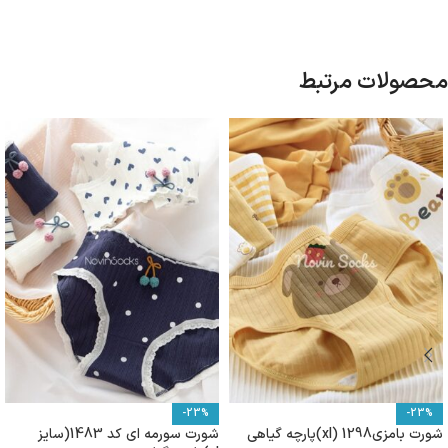
محصولات مرتبط
-23%
-23%
شورت بامزی1298 (xl)پارچه گیاهی
شورت سورمه ای کد 1483(سایز