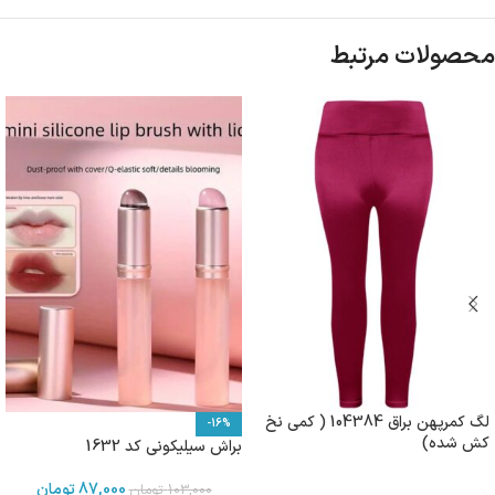
محصولات مرتبط
لگ کمرپهن براق 104384 ( کمی نخ
-16%
کش شده)
براش سیلیکونی کد 1632
87,000
تومان
103,000
تومان