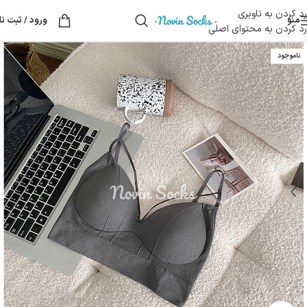
رد کردن به ناوبری
منو
ورود / ثبت نا
رد کردن به محتوای اصلی
ناموجود