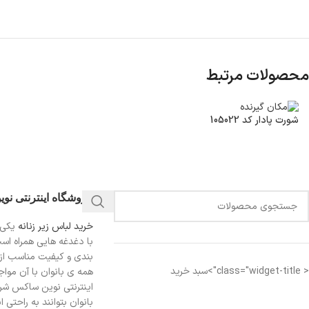
محصولات مرتبط
شورت پادار کد 105022
فروشگاه اینترنتی نو
خرید لباس زیر زنانه
یکی 
با دغدغه هایی همراه اس
بندی و کیفیت مناسب از
< class="widget-title">سبد خرید
همه ی بانوان با آن مواجه
اینترنتی نوین ساکس شرای
بانوان بتوانند به راحتی 