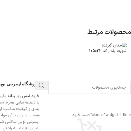
محصولات مرتبط
شورت پادار کد 105022
فروشگاه اینترنتی نو
خرید لباس زیر زنانه
یکی 
با دغدغه هایی همراه اس
بندی و کیفیت مناسب از
< class="widget-title">سبد خرید
همه ی بانوان با آن مواجه
اینترنتی نوین ساکس شرای
بانوان بتوانند به راحتی 