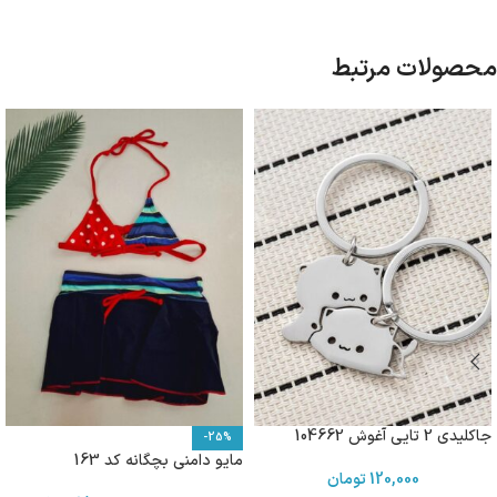
محصولات مرتبط
جاکلیدی 2 تایی آغوش 104662
-25%
مایو دامنی بچگانه کد 163
120,000
تومان