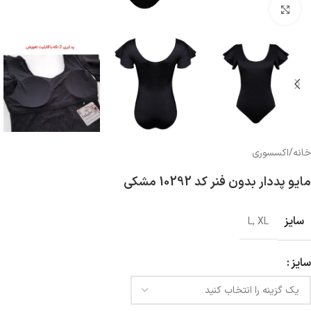
بزرگنمایی تصویر
خانه
/
اکسسوری
مایو پددار بدون فنر کد 10292 مشکی
سایز
L
,
XL
سایز