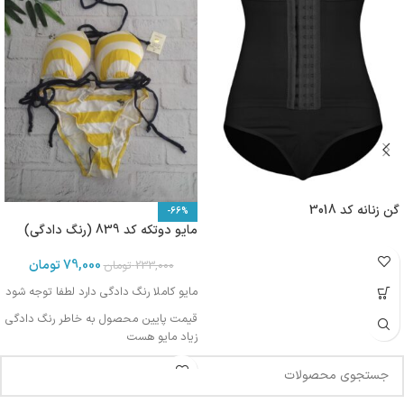
گن زنانه کد 3018
-66%
مایو دوتکه کد 839 (رنگ دادگی)
79,000
تومان
233,000
تومان
مایو کاملا رنگ دادگی دارد لطفا توجه شود
قیمت پایین محصول به خاطر رنگ دادگی
زیاد مایو هست