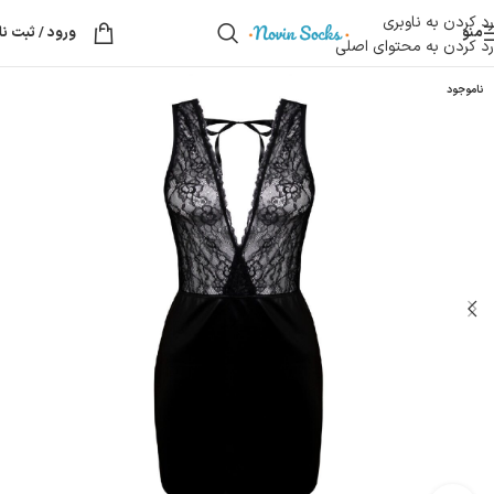
رد کردن به ناوبری
منو
ورود / ثبت نا
رد کردن به محتوای اصلی
ناموجود