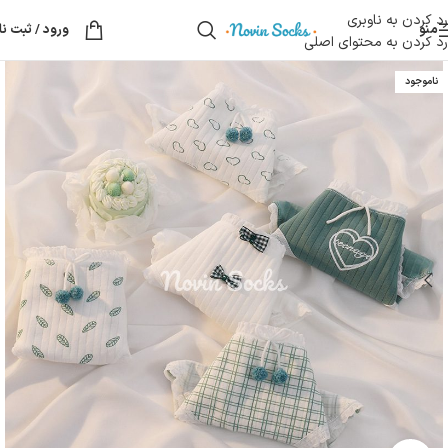
رد کردن به ناوبری
منو
ورود / ثبت نا
رد کردن به محتوای اصلی
ناموجود