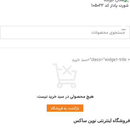
شورت پادار کد 105022
< class="widget-title">سبد خرید
هیچ محصولی در سبد خرید نیست.
بازگشت به فروشگاه
فروشگاه اینترنتی نوین ساکس