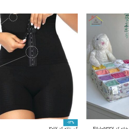
-12%
گن زنانه کد 3017