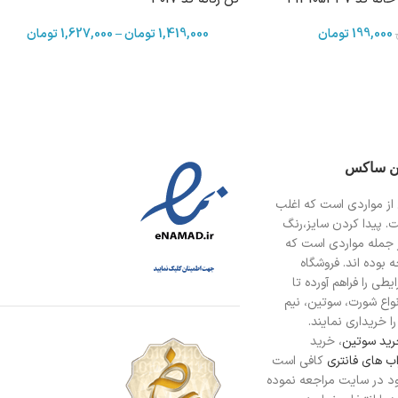
199,000
تومان
1,419,000
تومان
–
1,627,000
تومان
ین ساکس
از مواردی است
که اغلب
ت. پیدا کردن سایز،رنگ
 جمله مواردی است که
 بوده اند. فروشگاه
طی را فراهم آورده تا
انواع شورت، سوتین، نیم
ا خریداری نمایند.
ید سوتین
، خرید
ب های فانتری
کافی است
د در سایت مراجعه نموده