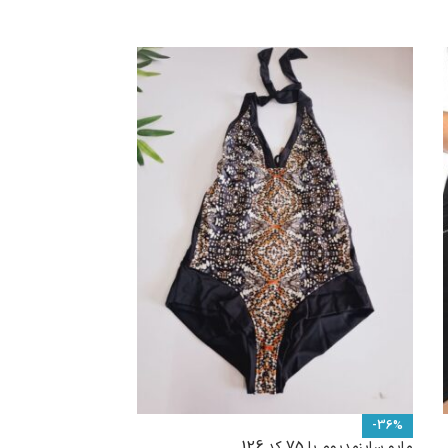
-36%
مایو سایزمدیوم یا 75 کد 126