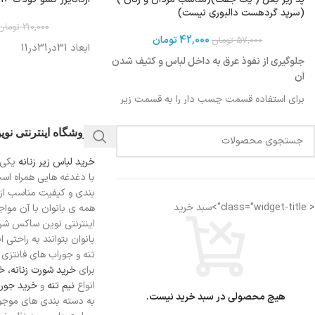
(سرپد گردهست دالبوری نیست)
210,000
تومان
42,000
تومان
57,000
تومان
ابعاد 31در31در11
جلوگیری از نفوذ عرق به داخل لباس و کثیف شدن
آن
برای استفاده قسمت چسب دار را به قسمت زیر
بغل لباس بچسبانید
فروشگاه اینترنتی نو
برای آشنایی با شیوه استفاده ویدیو زیر را مشاهده
کنید
خرید لباس زیر زنانه
یکی 
با دغدغه هایی همراه اس
بندی و کیفیت مناسب از
قابل استفاده برای خانم ها و آقایان
< class="widget-title">سبد خرید
همه ی بانوان با آن مواجه
اینترنتی نوین ساکس شرای
بانوان بتوانند به راحتی 
تنه و جوراب های فانتزی ر
برای
خرید شورت زنانه،
خر
انواع
نیم تنه
و
خرید جورا
هیچ محصولی در سبد خرید نیست.
به دسته بندی های موجو