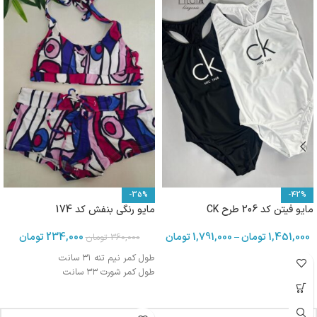
-35%
-42%
مایو فیتن کد 206 طرح CK
مایو رنگی بنفش کد 174
1,451,000
تومان
–
1,791,000
تومان
234,000
تومان
360,000
تومان
طول کمر نیم تنه ۳۱ سانت
طول کمر شورت ۳۳ سانت