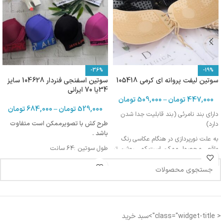
-36%
-19%
سوتین لیفت پروانه ای کرمی 105418
سوتین اسفنجی فنردار 104628 سایز
34یا 70 ایرانی
447,000
تومان
–
509,000
تومان
529,000
تومان
–
684,000
تومان
دارای بند نامرئی (بند قابلیت جدا شدن
طرح کش با تصویرممکن است متفاوت
دارد)
باشد .
به علت نورپردازی در هنگام عکاسی رنگ
طول سوتین :64 سانت
واقعی محصول ممکن است کمی روشن تر
یا تیره تر باشد
دورکمر: 70-74 سانت
دورسینه :81-85
< class="widget-title">سبد خرید