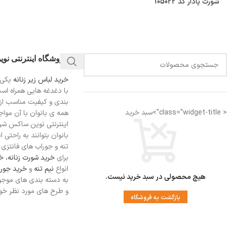
شورت پادار کد 105022
فروشگاه اینترنتی نو
خرید لباس زیر زنانه
یکی 
با دغدغه هایی همراه اس
بندی و کیفیت مناسب از
< class="widget-title">سبد خرید
همه ی بانوان با آن مواجه
اینترنتی نوین ساکس شرای
بانوان بتوانند به راحتی 
تنه و جوراب های فانتزی ر
برای
خرید شورت زنانه،
خر
انواع
نیم تنه
و
خرید جورا
هیچ محصولی در سبد خرید نیست.
به دسته بندی های موجو
و طرح های مورد نظر خود 
بازگشت به فروشگاه