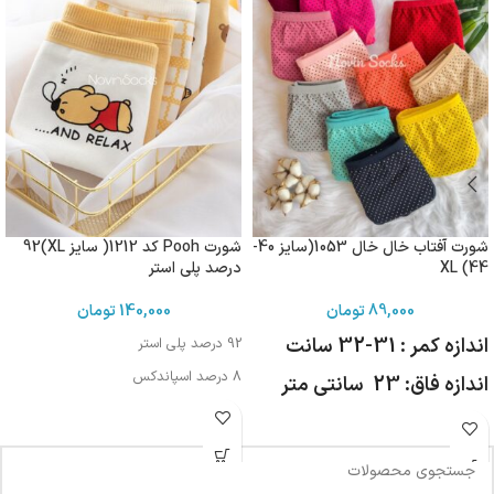
شورت آفتاب خال خال 1053(سایز 40-
شورت Pooh کد 1212( سایز XL)92
44) XL
درصد پلی استر
89,000
تومان
140,000
تومان
اندازه کمر : 31-32 سانت
92 درصد پلی استر
8 درصد اسپاندکس
اندازه فاق: 23 سانتی متر