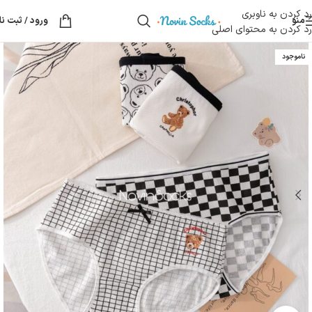
رد کردن به ناوبری
منو
ورود / ثبت نا
رد کردن به محتوای اصلی
ناموجود