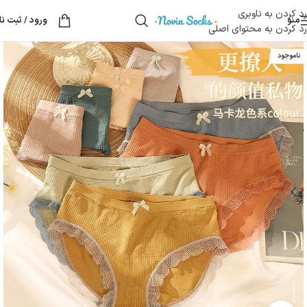
رد کردن به ناوبری
منو
ورود / ثبت نا
رد کردن به محتوای اصلی
ناموجود