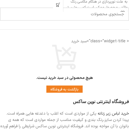
به علت نورپردازی در هنگام عکاسی رنگ
واقعی محصول ممکن است کمی روشن تر
یا تیره تر باشد
اندازه کمر: 32 سانتی متر
< class="widget-title">سبد خرید
اندازه فاق : 27-28 سانتی متر
فاق بلند
مناسب دوران قاعدگی
دارای لایه ضد رطوبت جهت جلوگیری از نم
زدگی
هیچ محصولی در سبد خرید نیست.
بازگشت به فروشگاه
فروشگاه اینترنتی نوین ساکس
خرید لباس زیر زنانه
یکی از مواردی است
که اغلب با دغدغه هایی همراه است.
پیدا کردن سایز،رنگ بندی و کیفیت مناسب از جمله مواردی است که همه ی
بانوان با آن مواجه بوده اند. فروشگاه اینترنتی نوین ساکس شرایطی را فراهم آورده