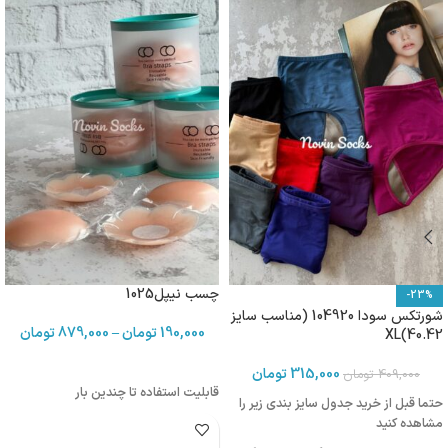
چسب نیپل1025
-23%
شورتکس سودا 104920 (مناسب سایز
190,000
تومان
–
879,000
تومان
40.42)XL
315,000
تومان
409,000
تومان
قابلیت استفاده تا چندین بار
حتما قبل از خرید جدول سایز بندی زیر را
مشاهده کنید