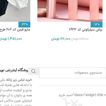
-42%
-16%
براش سیلیکونی کد 1632
مایو فیتن کد 206 طرح CK
87,000
تومان
1,451,000
تومان
103,000
تومان
فروشگاه اینترنتی نو
خرید لباس زیر زنانه
یکی 
با دغدغه هایی همراه اس
بندی و کیفیت مناسب از
< class="widget-title">سبد خرید
همه ی بانوان با آن مواجه
اینترنتی نوین ساکس شرای
بانوان بتوانند به راحتی 