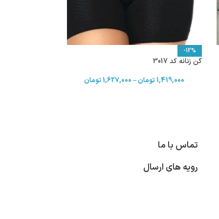
-12%
گن زنانه کد 3017
1,419,000
تومان
–
1,627,000
تومان
تماس با ما
رویه های ارسال