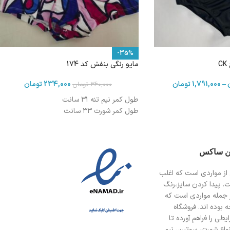
-35%
مایو رنگی بنفش کد 174
–
1,791,000
تومان
234,000
تومان
360,000
تومان
طول کمر نیم تنه ۳۱ سانت
طول کمر شورت ۳۳ سانت
ین ساکس
از مواردی است
که اغلب
ت. پیدا کردن سایز،رنگ
 جمله مواردی است که
 بوده اند. فروشگاه
طی را فراهم آورده تا
انواع شورت، سوتین، نیم