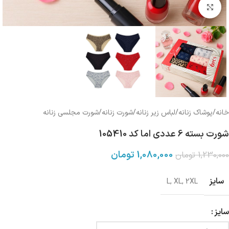
بزرگنمایی تصویر
خانه
/
پوشاک زنانه
/
لباس زیر زنانه
/
شورت زنانه
/
شورت مجلسی زنانه
شورت بسته 6 عددی اما کد 105410
1,080,000
تومان
1,230,000
تومان
سایز
L
,
XL
,
2XL
سایز