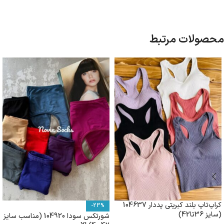
محصولات مرتبط
کراپ‌تاپ بلند کبریتی پددار 104637
-23%
(سایز 36تا42)
شورتکس سودا 104920 (مناسب سایز