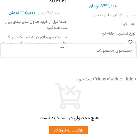
40.42)XL
843,000
تومان
315,000
تومان
409,000
تومان
جنس : الاستین، اسپاندکس
حتما قبل از خرید جدول سایز بندی زیر را
یقه : گرد
مشاهده کنید
نوع آستین : حلقه ای
به علت نورپردازی در هنگام عکاسی رنگ
مورد استفاده : اسپرت، روزمره، مهمانی
واقعی محصول ممکن است کمی روشن تر
یا تیره تر باشد
اندازه کمر: 32 سانتی متر
< class="widget-title">سبد خرید
اندازه فاق : 27-28 سانتی متر
فاق بلند
مناسب دوران قاعدگی
دارای لایه ضد رطوبت جهت جلوگیری از نم
زدگی
هیچ محصولی در سبد خرید نیست.
بازگشت به فروشگاه