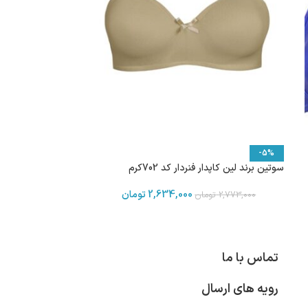
-5%
سوتین برند لین کاپدار فنردار کد 702کرم
2,634,000
تومان
2,773,000
تومان
تماس با ما
رویه های ارسال