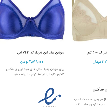
 400 کرم
سوتین برند لین فنردار کد 743 آبی
2,7
تومان
2,819,000
تومان
برای دیدن بقیه مدل های برند لین یا عکس
تنخور کارها به اینستاگرام ما پیام دهید
ین ساکس
از مواردی است
که اغلب
ت. پیدا کردن سایز،رنگ