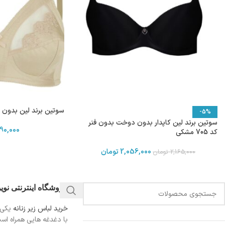
سوتین برند لین بدون فنر کد
-5%
سوتین برند لین کاپدار بدون دوخت بدون فنر
90,000
کد 705 مشکی
2,056,000
تومان
2,165,000
تومان
فروشگاه اینترنتی نو
خرید لباس زیر زنانه
یکی 
با دغدغه هایی همراه اس