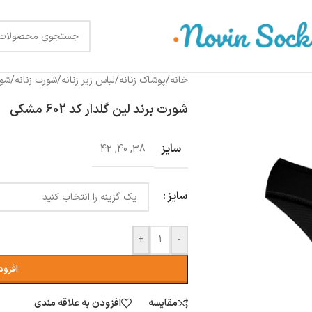
خانه
/
پوشاک زنانه
/
لباس زیر زنانه
/
شورت زنانه
/
شور
شورت برند لین گلدار کد 602 مشکی
سایز
42
,
40
,
38
سایز
+
-
افزود
مقایسه
افزودن به علاقه مندی