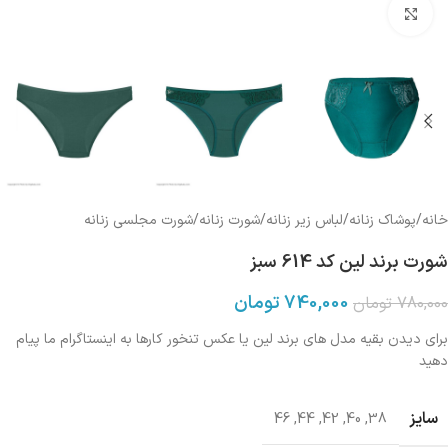
بزرگنمایی تصویر
خانه
/
پوشاک زنانه
/
لباس زیر زنانه
/
شورت زنانه
/
شورت مجلسی زنانه
شورت برند لین کد 614 سبز
740,000
تومان
780,000
تومان
برای دیدن بقیه مدل های برند لین یا عکس تنخور کارها به اینستاگرام ما پیام
دهید
سایز
46
,
44
,
42
,
40
,
38