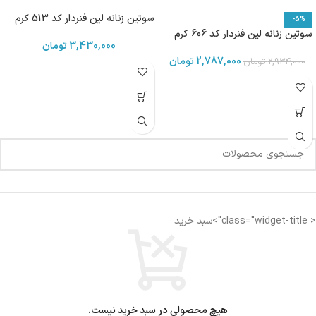
سوتین زنانه لین فنردار کد 513 کرم
-5%
سوتین زنانه لین فنردار کد 606 کرم
3,430,000
تومان
2,787,000
تومان
2,934,000
تومان
< class="widget-title">سبد خرید
هیچ محصولی در سبد خرید نیست.