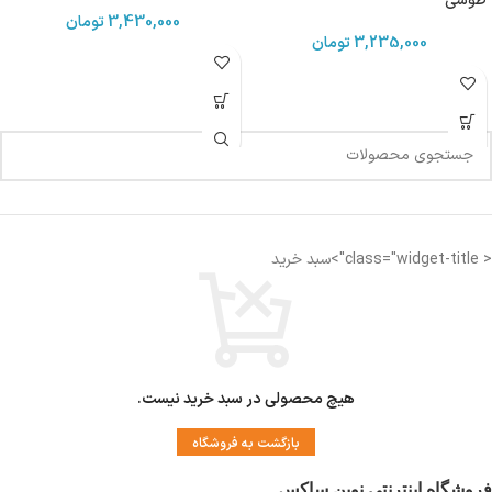
طوسی
3,430,000
تومان
3,235,000
تومان
< class="widget-title">سبد خرید
هیچ محصولی در سبد خرید نیست.
بازگشت به فروشگاه
فروشگاه اینترنتی نوین ساکس