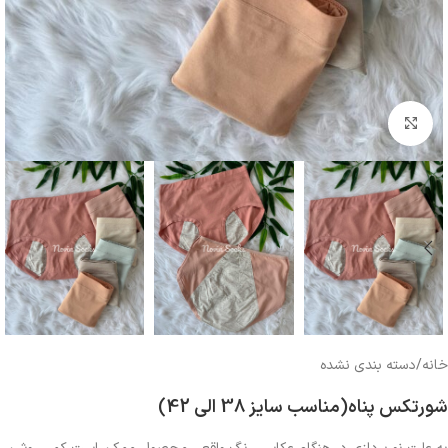
بزرگنمایی تصویر
خانه
/
دسته بندی نشده
شورتکس پناه(مناسب سایز 38 الی 42)