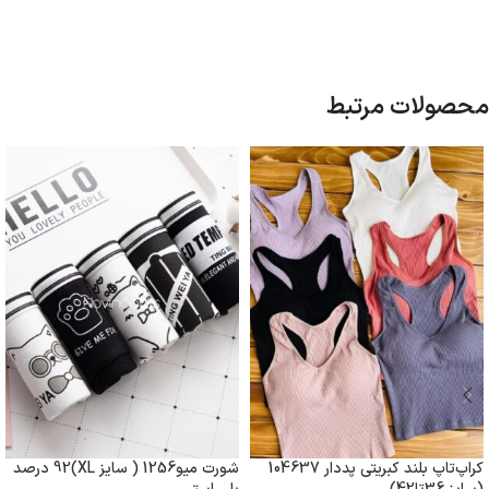
محصولات مرتبط
کراپ‌تاپ بلند کبریتی پددار 104637
شورت میو1256 ( سایز XL)92 درصد