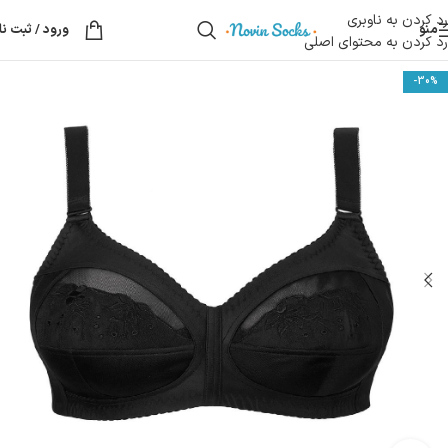
رد کردن به ناوبری
منو
ورود / ثبت نا
رد کردن به محتوای اصلی
-30%