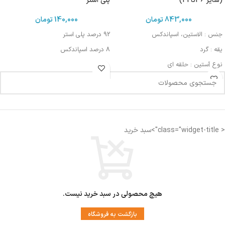
(سایز 36تا42)
پلی استر
843,000
تومان
140,000
تومان
جنس : الاستین، اسپاندکس
92 درصد پلی استر
یقه : گرد
8 درصد اسپاندکس
نوع آستین : حلقه ای
مورد استفاده : اسپرت، روزمره، مهمانی
< class="widget-title">سبد خرید
هیچ محصولی در سبد خرید نیست.
بازگشت به فروشگاه