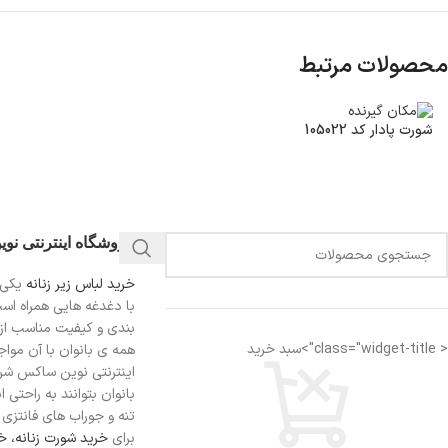
محصولات مرتبط
شورت پادار کد 105022
فروشگاه اینترنتی نو
خرید لباس زیر زنانه
یکی 
با دغدغه هایی همراه اس
بندی و کیفیت مناسب از
< class="widget-title">سبد خرید
همه ی بانوان با آن مواجه
اینترنتی نوین ساکس شرای
بانوان بتوانند به راحتی 
تنه و جوراب های فانتزی ر
برای
خرید شورت زنانه،
خر