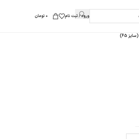
ورود / ثبت نام
0
تومان
یز 65)