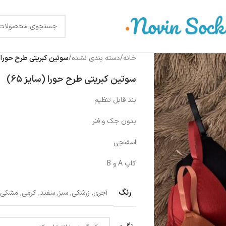
خانه
/
دسته بندی نشده
/
سوتین کبریتی طرح حورا (سا
سوتین کبریتی طرح حورا (سایز 65)
بند قابل تنظیم
بدون جک و فنر
اسفنجی
کاپ A و B
رنگ
آجری
,
زرشکی
,
سبز
,
سفید
,
کرمی
,
مشکی