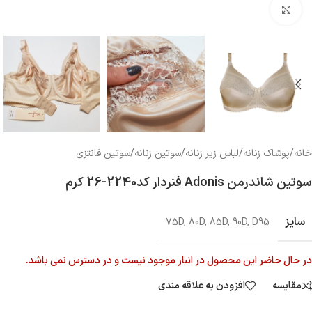
بزرگنمایی تصویر
خانه
/
پوشاک زنانه
/
لباس زیر زنانه
/
سوتین زنانه
/
سوتین فانتزی
سوتین شاندرمن Adonis فنردار کد2240-26 کرم
سایز
75D
,
80D
,
85D
,
90D
,
D95
در حال حاضر این محصول در انبار موجود نیست و در دسترس نمی باشد.
مقایسه
افزودن به علاقه مندی