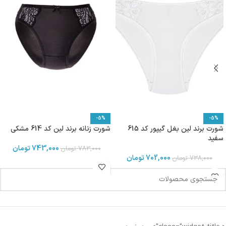
-5%
-5%
شورت برند لین بغل گیپور کد 615
شورت زنانه برند لین کد 614 مشکی
سفید
743,000
تومان
783,000
تومان
702,000
تومان
738,000
تومان