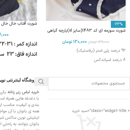
شورت آفتاب خال خال 1053(سایز 40-44) XL
-23%
شورت سورمه ای کد 1483(سایز xl)پارچه گیاهی
9,000
130,000
تومان
169,000
تومان
اندازه کمر : 31-32 سانت
92 درصد پلی استر (پلاستیک)
اندازه فاق: 23 سانتی متر
8 درصد اسپاندکس
فروشگاه اینترنتی نو
خرید لباس زیر زنانه
یکی 
با دغدغه هایی همراه اس
بندی و کیفیت مناسب از
< class="widget-title">سبد خرید
همه ی بانوان با آن مواجه
اینترنتی نوین ساکس شرای
بانوان بتوانند به راحتی 