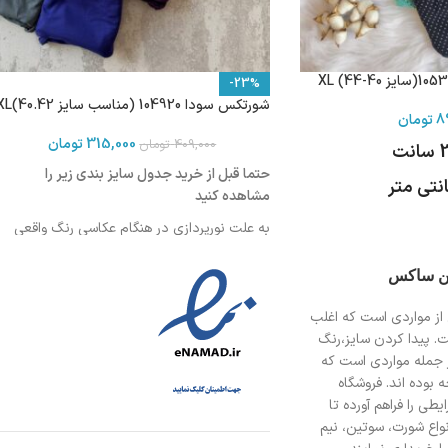
-23%
شورتکس سودا 104920 (مناسب سایز 40.42)XL
8
تومان
315,000
تومان
409,000
تومان
حتما قبل از خرید جدول سایز بندی زیر را
مشاهده کنید
به علت نورپردازی در هنگام عکاسی رنگ واقعی
محصول ممکن است کمی روشن تر یا تیره تر
باشد
ین ساکس
از مواردی است
که اغلب
ت. پیدا کردن سایز،رنگ
اندازه کمر: 32 سانتی متر
 جمله مواردی است که
اندازه فاق : 27-28 سانتی متر
 بوده اند. فروشگاه
طی را فراهم آورده تا
انواع شورت، سوتین، نیم
فاق بلند