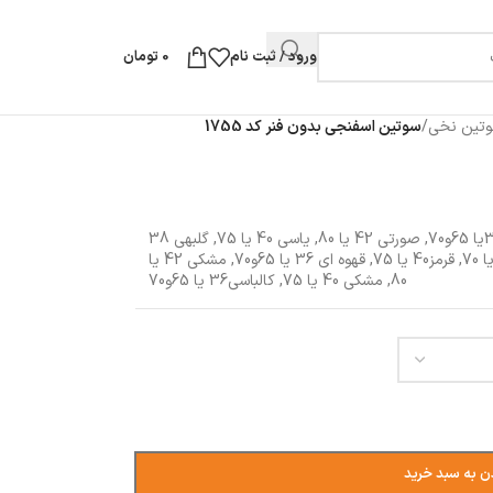
ورود / ثبت نام
0
تومان
تین نخی
/
سوتین اسفنجی بدون فنر کد 1755
,
صورتی 42 یا 80
,
یاسی 40 یا 75
,
گلبهی 38
,
قرمز40 یا 75
,
قهوه ای 36 یا 65و70
,
مشکی 42 یا
80
,
مشکی 40 یا 75
,
کالباسی36 یا 65و70
ن به سبد خرید