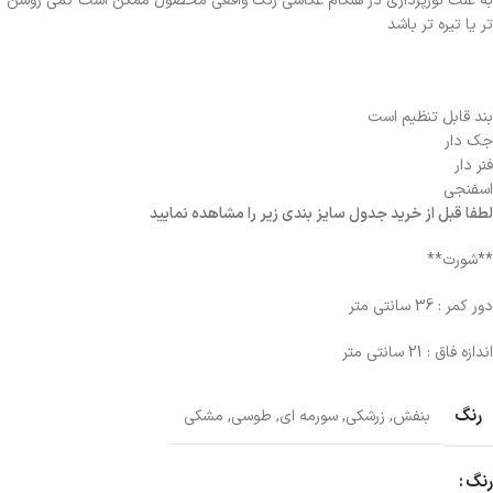
به علت نورپردازی در هنگام عکاسی رنگ واقعی محصول ممکن است کمی روشن
تر یا تیره تر باشد
بند قابل تنظیم است
جک دار
فنر دار
اسفنجی
لطفا قبل از خرید جدول سایز بندی زیر را مشاهده نمایید
**شورت**
دور کمر : 36 سانتی متر
اندازه فاق : 21 سانتی متر
رنگ
بنفش
,
زرشکی
,
سورمه ای
,
طوسی
,
مشکی
رنگ