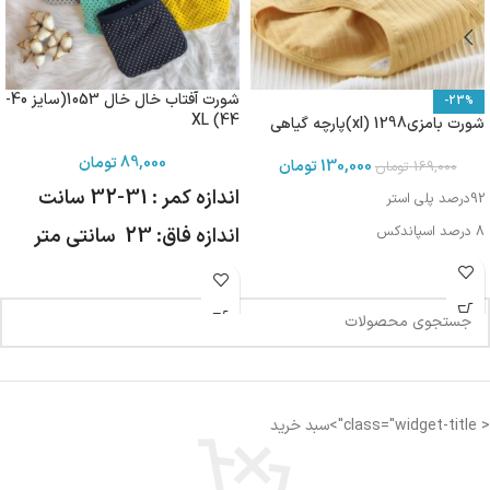
شورت آفتاب خال خال 1053(سایز 40-
-23%
44) XL
شورت بامزی1298 (xl)پارچه گیاهی
89,000
تومان
130,000
تومان
169,000
تومان
اندازه کمر : 31-32 سانت
92درصد پلی استر
8 درصد اسپاندکس
اندازه فاق: 23 سانتی متر
< class="widget-title">سبد خرید