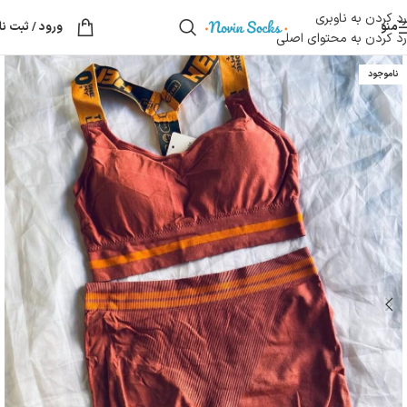
رد کردن به ناوبری
منو
ورود / ثبت نا
رد کردن به محتوای اصلی
ناموجود