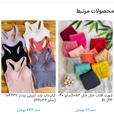
محصولات مرتبط
شورت آفتاب خال خال 1053(سایز 40-
کراپ‌تاپ بلند کبریتی پددار 104637
44) XL
(سایز 36تا42)
89,000
تومان
843,000
تومان