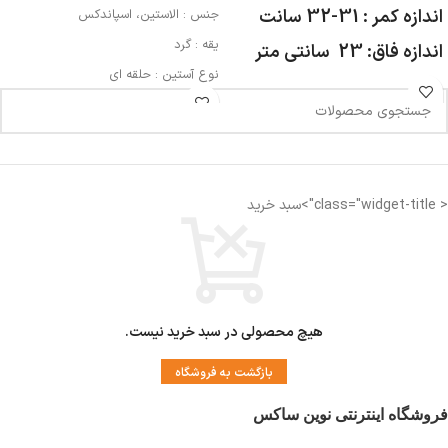
اندازه کمر : 31-32 سانت
جنس : الاستین، اسپاندکس
یقه : گرد
اندازه فاق: 23 سانتی متر
نوع آستین : حلقه ای
مورد استفاده : اسپرت، روزمره، مهمانی
< class="widget-title">سبد خرید
هیچ محصولی در سبد خرید نیست.
بازگشت به فروشگاه
فروشگاه اینترنتی نوین ساکس