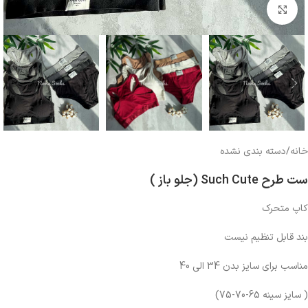
بزرگنمایی تصویر
خانه
/
دسته بندی نشده
ست طرح Such Cute (جلو باز )
کاپ متحرک
بند قابل تنظیم نیست
مناسب برای سایز بدن 34 الی 40
( سایز سینه 65-70-75)