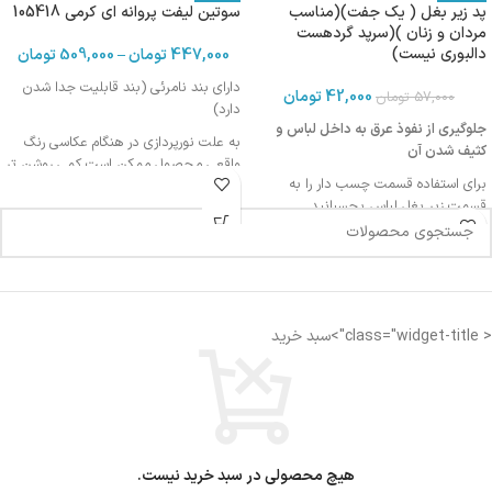
پد زیر بغل ( یک جفت)(مناسب
سوتین لیفت پروانه ای کرمی 105418
مردان و زنان )(سرپد گردهست
دالبوری نیست)
447,000
تومان
–
509,000
تومان
دارای بند نامرئی (بند قابلیت جدا شدن
42,000
تومان
57,000
تومان
دارد)
جلوگیری از نفوذ عرق به داخل لباس و
به علت نورپردازی در هنگام عکاسی رنگ
کثیف شدن آن
واقعی محصول ممکن است کمی روشن تر
برای استفاده قسمت چسب دار را به
یا تیره تر باشد
قسمت زیر بغل لباس بچسبانید
برای آشنایی با شیوه استفاده ویدیو زیر را
مشاهده کنید
قابل استفاده برای خانم ها و آقایان
< class="widget-title">سبد خرید
هیچ محصولی در سبد خرید نیست.