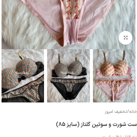
بزرگنمایی تصویر
خانه
/
تخفیف امروز
ست شورت و سوتین گلناز (سایز 85)