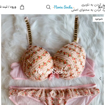
رد کردن به ناوبری
منو
ورود / ثبت نا
رد کردن به محتوای اصلی
ناموجود