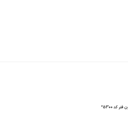
کد 5300”