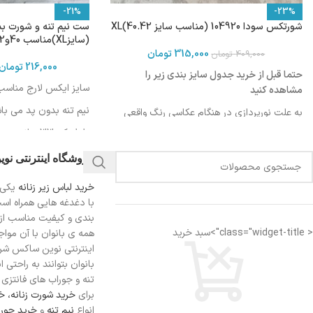
-21%
-23%
شورتکس سودا 104920 (مناسب سایز 40.42)XL
(سایزXL)مناسب 40و42
315,000
تومان
409,000
تومان
216,000
تومان
حتما قبل از خرید جدول سایز بندی زیر را
سایز ایکس لارج مناسب 40و2
مشاهده کنید
نیم تنه بدون پد می باش
به علت نورپردازی در هنگام عکاسی رنگ واقعی
محصول ممکن است کمی روشن تر یا تیره تر
طول کمر33 سانت
باشد
دورتادورکمر درحالت کشیده 4
فروشگاه اینترنتی نو
طول شورت 35 سانت
خرید لباس زیر زنانه
یکی 
اندازه کمر: 32 سانتی متر
دورتادورشورت درحالت کشیده
با دغدغه هایی همراه اس
اندازه فاق : 27-28 سانتی متر
بندی و کیفیت مناسب از
< class="widget-title">سبد خرید
همه ی بانوان با آن مواجه
اینترنتی نوین ساکس شرای
فاق بلند
بانوان بتوانند به راحتی 
مناسب دوران قاعدگی
تنه و جوراب های فانتزی ر
دارای لایه ضد رطوبت جهت جلوگیری از نم زدگی
برای
خرید شورت زنانه،
خر
انواع
نیم تنه
و
خرید جورا