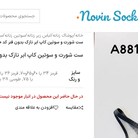
خانه
/
پوشاک زنانه
/
لباس زیر زنانه
/
سوتین زنانه
/
سو
ست شورت و سوتین کاپ ابر نازک بدون فنر کد 5300
ست شورت و سوتین کاپ ابر نازک بدون فن
سایز
قرمز 34 یا 60و65و70
,
قرمز 36 یا 75
و رنگ
یا 75
,
طوسی 38 یا 80
در حال حاضر این محصول در انبار موجود نیست
مقایسه
افزودن به علاقه مندی