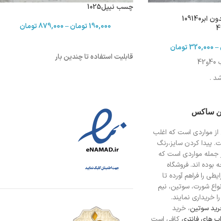
چسب نیپل1025
ست نیم تنه و شورت بدون ابر109140
190,000
تومان
–
879,000
تومان
–
320,000
تومان
قابلیت استفاده تا چندین بار
4
د .
7 سانت
ین ساکس
از مواردی است
که اغلب
 75 سانت
ت. پیدا کردن سایز،رنگ
 جمله مواردی است که
 بوده اند. فروشگاه
طی را فراهم آورده تا
انواع شورت، سوتین، نیم
ا خریداری نمایند.
ید سوتین
، خرید
ب های فانتری
کافی است