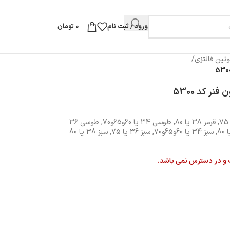
ورود / ثبت نام
0
تومان
تین فانتزی
/
ر کد 5300
,
قرمز 38 یا 80
,
طوسی 34 یا 60و65و70
,
طوسی 36
,
سبز 34 یا 60و65و70
,
سبز 36 یا 75
,
سبز 38 یا 80
 و در دسترس نمی باشد.