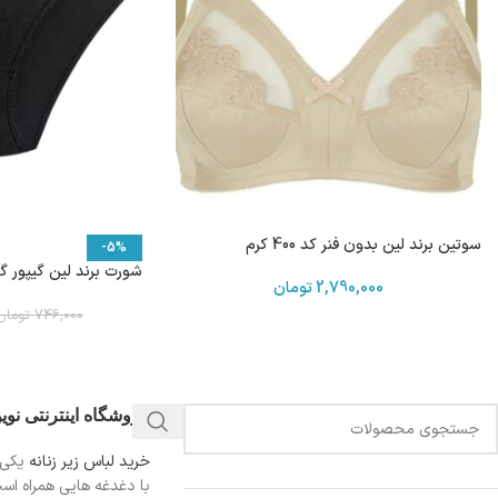
سوتین برند لین بدون فنر کد 400 کرم
-5%
شورت برند لین گیپور گلدار کد
2,790,000
تومان
746,000
تومان
فروشگاه اینترنتی نو
خرید لباس زیر زنانه
یکی 
با دغدغه هایی همراه اس