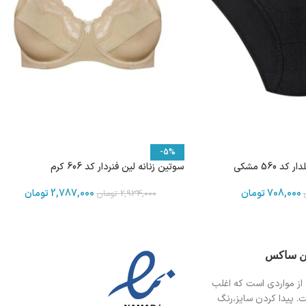
-5%
 560 مشکی
سوتین زنانه لین فنردار کد 606 کرم
708,000
تومان
2,787,000
تومان
2,934,000
تومان
ین ساکس
از مواردی است
که اغلب
ت. پیدا کردن سایز،رنگ