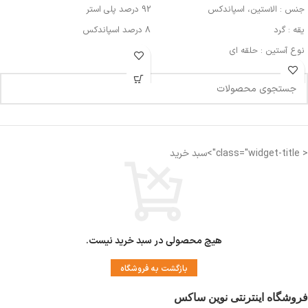
جنس : الاستین، اسپاندکس
92 درصد پلی استر
یقه : گرد
8 درصد اسپاندکس
نوع آستین : حلقه ای
مورد استفاده : اسپرت، روزمره، مهمانی
< class="widget-title">سبد خرید
هیچ محصولی در سبد خرید نیست.
بازگشت به فروشگاه
فروشگاه اینترنتی نوین ساکس