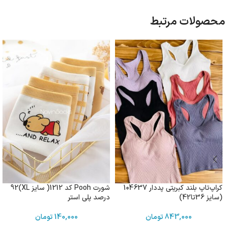
محصولات مرتبط
کراپ‌تاپ بلند کبریتی پددار 104637
شورت Pooh کد 1212( سایز XL)92
(سایز 36تا42)
درصد پلی استر
843,000
تومان
140,000
تومان