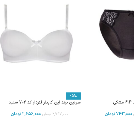
-5%
ی
سوتین برند لین کاپدار فنردار کد 702 سفید
743,000
تومان
2,656,000
تومان
2,797,000
تومان