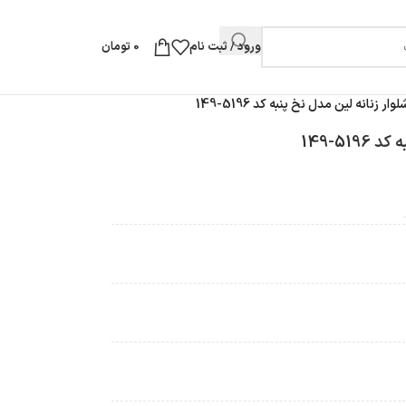
ورود / ثبت نام
0
تومان
ر زنانه لین مدل نخ پنبه کد 5196-149
51-149