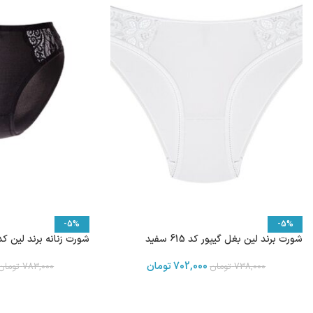
-5%
-5%
شورت برند لین بغل گیپور کد 615 سفید
شورت زنانه برند لین کد 614 مشک
702,000
تومان
738,000
تومان
783,000
تومان