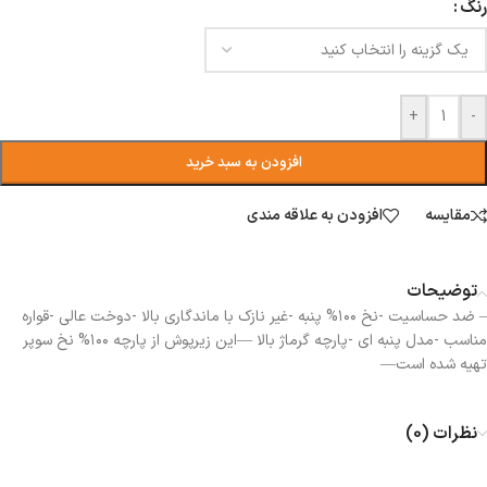
رنگ
+
-
افزودن به سبد خرید
مقایسه
افزودن به علاقه مندی
توضیحات
– ضد حساسیت -نخ ۱۰۰% پنبه -غیر نازک با ماندگاری بالا -دوخت عالی -قواره
مناسب -مدل پنبه ای -پارچه گرماژ بالا —این زیرپوش از پارچه ۱۰۰% نخ سوپر
تهیه شده است—
نظرات (0)