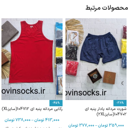
محصولات مرتبط
-45%
-38%
شورت مردانه پادار پنبه ای
رکابی مردانه پنبه ای 104712(سایزXL)
104702(سایز2XL)
413,000
تومان
–
738,000
تومان
359,000
تومان
–
377,000
تومان