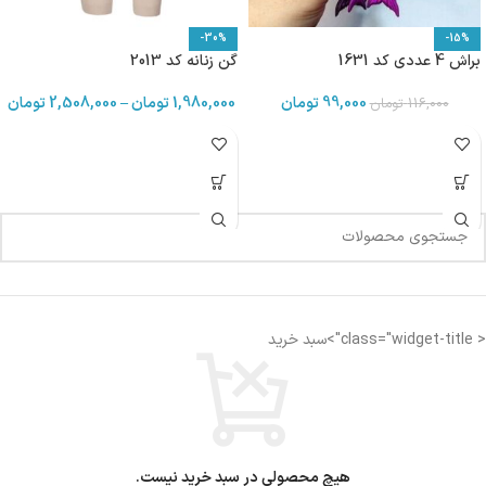
-30%
-15%
براش 4 عددی کد 1631
گن زنانه کد 2013
99,000
تومان
1,980,000
تومان
–
2,508,000
تومان
116,000
تومان
< class="widget-title">سبد خرید
هیچ محصولی در سبد خرید نیست.