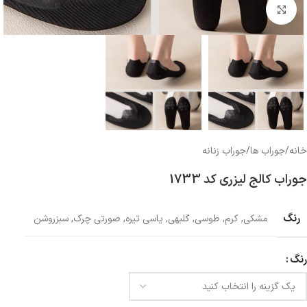
بزرگنمایی تصویر
خانه
/
جوراب ها
/
جوراب زنانه
جوراب کالج لیزری کد 1733
رنگ
مشکی
,
کرم
,
طوسی
,
گلبهی
,
یاسی تیره
,
صورتی چرک
,
سبزروشن
رنگ