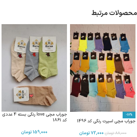
محصولات مرتبط
جوراب مچی love رنگی بسته 4 عددی
-18%
کد 1861
جوراب مچی اسپرت رنگی کد 1496
159,000
تومان
72,000
تومان
88,000
تومان