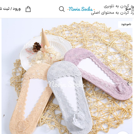
رد کردن به ناوبری
منو
ورود / ثبت نا
رد کردن به محتوای اصلی
ناموجود