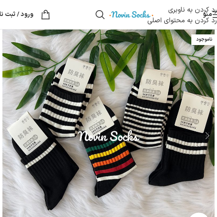
رد کردن به ناوبری
منو
ورود / ثبت نا
رد کردن به محتوای اصلی
ناموجود