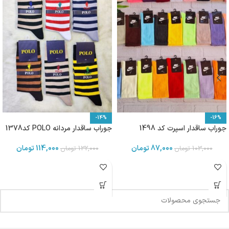
-14%
-16%
جوراب ساقدار اسپرت کد 1498
جوراب ساقدار مردانه POLO کد1378
87,000
تومان
114,000
تومان
103,000
تومان
132,000
تومان