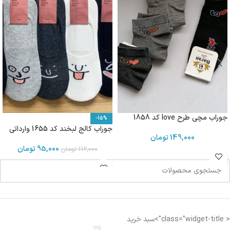
جوراب مچی طرح love کد 1858
-15%
جوراب کالج لبخند کد 1655 وارداتی
149,000
تومان
95,000
تومان
112,000
تومان
< class="widget-title">سبد خرید