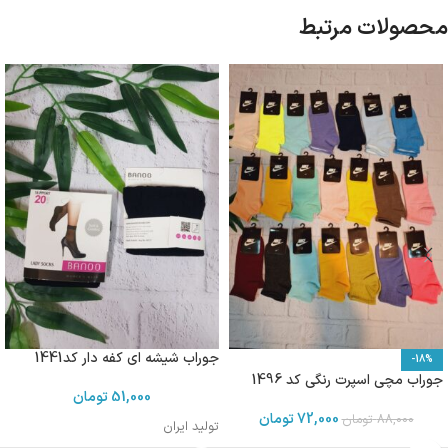
محصولات مرتبط
جوراب شیشه ای کفه دار کد1441
-18%
جوراب مچی اسپرت رنگی کد 1496
51,000
تومان
72,000
تومان
88,000
تومان
تولید ایران