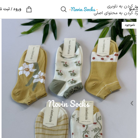
رد کردن به ناوبری
منو
ورود / ثبت نا
رد کردن به محتوای اصلی
ناموجود