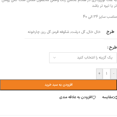
به علت نورپردازی در هنگام عکاسی رنگ واقعی محصول ممکن است کمی روشن
تر یا تیره تر باشد
مناسب سایز 36 الی 40
طرح
خال خال
,
گل درشت
,
شکوفه قرمز
,
گل ریز
,
چارخونه
طرح
+
-
افزودن به سبد خرید
مقایسه
افزودن به علاقه مندی