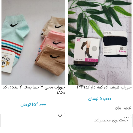
جوراب شیشه ای کفه دار کد1441
جوراب مچی 3 خط بسته 4 عددی کد
1860
51,000
تومان
159,000
تومان
تولید ایران